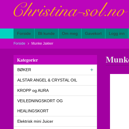
Gå
til
innholdet
Forside
Bli kunde
Om meg
Gavekort
Logg inn
Forside
Munke Jakker
Munke
Kategorier
BØKER
ALSTAR ANGEL & CRYSTAL OIL
KROPP og AURA
VEILEDNINGSKORT OG
HEALINGSKORT
Elektrisk mini Juicer