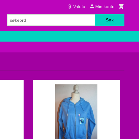
Valuta
Min konto
Søk