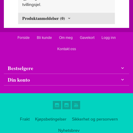
tvillingsjel.
Produktanmeldelser (0)
Forside
Bli kunde
Om meg
Gavekort
Logg inn
Kontakt oss
Bestselgere
Din konto
Frakt
Kjøpsbetingelser
Sikkerhet og personvern
Nyhetsbrev