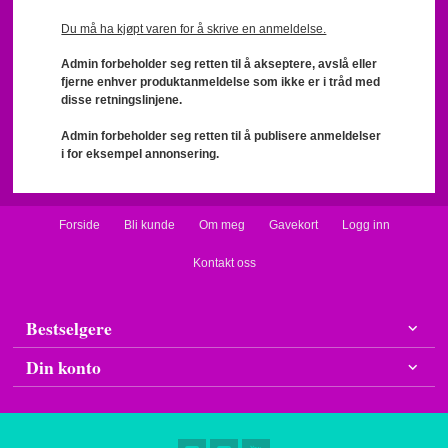
Du må ha kjøpt varen for å skrive en anmeldelse.
Admin forbeholder seg retten til å akseptere, avslå eller
fjerne enhver produktanmeldelse som ikke er i tråd med
disse retningslinjene.
Admin forbeholder seg retten til å publisere anmeldelser
i for eksempel annonsering.
Forside
Bli kunde
Om meg
Gavekort
Logg inn
Kontakt oss
Bestselgere
Din konto