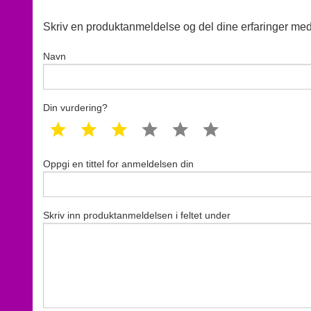
Skriv en produktanmeldelse og del dine erfaringer med
Navn
Din vurdering?
1 star
2 star
3 star
4 star
5 star
6 star
Oppgi en tittel for anmeldelsen din
Skriv inn produktanmeldelsen i feltet under