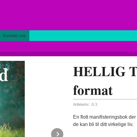
Kontakt oss
HELLIG T
format
Artikkelnr.:
G 3
En flott manifisteringsbok der
de kan bli til ditt virkelige liv.
Next