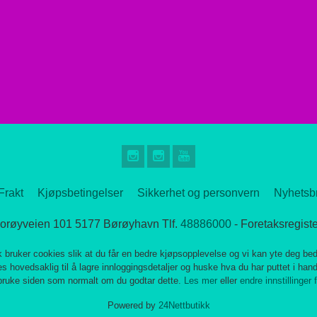
Frakt
Kjøpsbetingelser
Sikkerhet og personvern
Nyhetsb
Bjorøyveien 101 5177 Børøyhavn Tlf.
48886000
- Foretaksregist
k bruker cookies slik at du får en bedre kjøpsopplevelse og vi kan yte deg bed
s hovedsaklig til å lagre innloggingsdetaljer og huske hva du har puttet i han
 bruke siden som normalt om du godtar dette.
Les mer
eller
endre innstillinger 
Powered by
24Nettbutikk