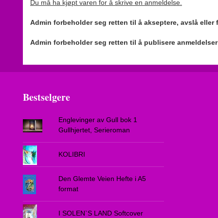
Du må ha kjøpt varen for å skrive en anmeldelse.
Admin forbeholder seg retten til å akseptere, avslå eller
Admin forbeholder seg retten til å publisere anmeldelse
Bestselgere
Englevinger av Gull bok 1
Gullhjertet, Serieroman
KOLIBRI
Den Glemte Veien Hefte i A5
format
I SOLEN`S LAND Softcover