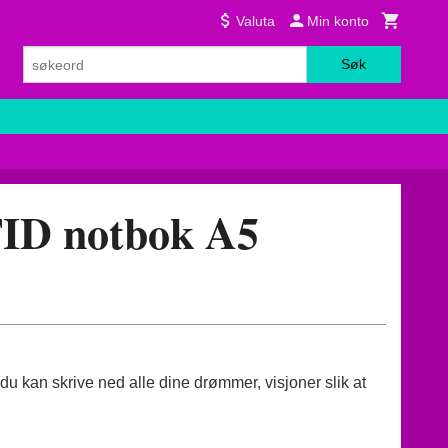
Valuta
Min konto
Søk
ID notbok A5
 du kan skrive ned alle dine drømmer, visjoner slik at