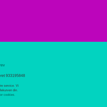
rev
eret 933195848
re service. Vi
dlekurven din.
for cookies.