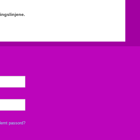
ingslinjene.
lemt passord?