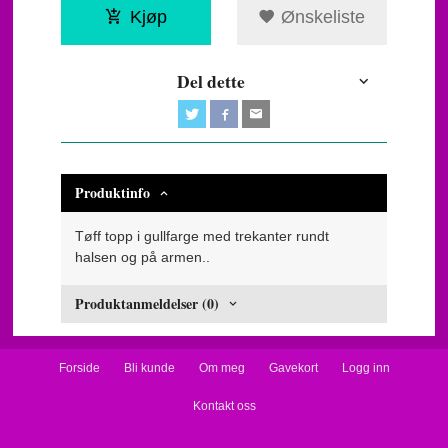
Kjøp
Ønskeliste
Del dette
Produktinfo
Tøff topp i gullfarge med trekanter rundt
halsen og på armen..
Produktanmeldelser (0)
Forside
Bli kunde
Om meg
Gavekort
Logg inn
Kontakt oss