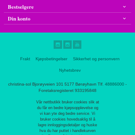
Bestselgere
Din konto
Frakt
Kjøpsbetingelser
Sikkerhet og personvern
Nyhetsbrev
christina-sol Bjorøyveien 101 5177 Børøyhavn Tlf.
48886000
-
Foretaksregisteret 933195848
Vår nettbutikk bruker cookies slik at
du får en bedre kjøpsopplevelse og
vi kan yte deg bedre service. Vi
bruker cookies hovedsaklig til å
lagre innloggingsdetaljer og huske
hva du har puttet i handlekurven