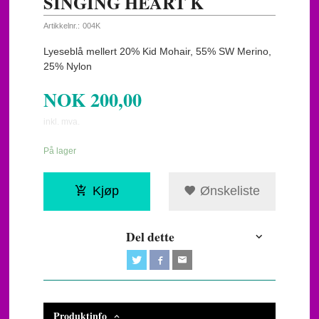
SINGING HEART K
Artikkelnr.:
004K
Lyeseblå mellert 20% Kid Mohair, 55% SW Merino,
25% Nylon
NOK
200,00
inkl. mva.
På lager
Kjøp
Ønskeliste
Del dette
Produktinfo