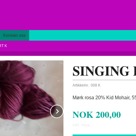
Kontakt oss
RT K
SINGING
Artikkelnr.:
008 K
Mørk rosa 20% Kid Mohair, 
Next
NOK
200,00
inkl. mva.