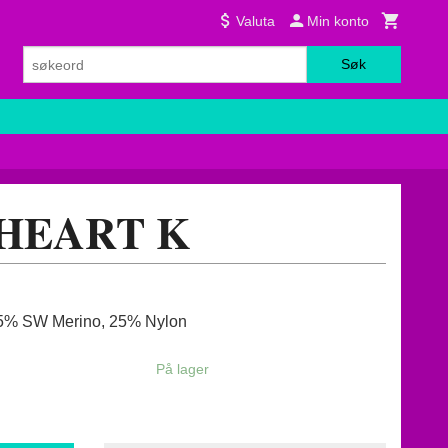
Valuta
Min konto
Søk
 HEART K
55% SW Merino, 25% Nylon
På lager