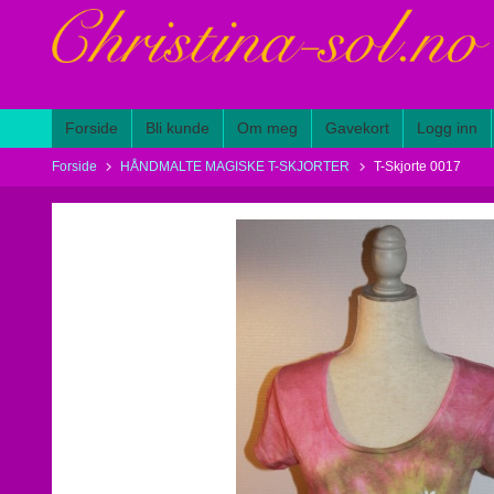
Gå
til
innholdet
Forside
Bli kunde
Om meg
Gavekort
Logg inn
Forside
HÅNDMALTE MAGISKE T-SKJORTER
T-Skjorte 0017