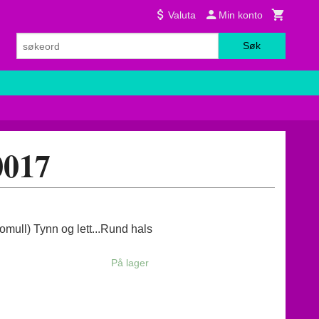
Valuta
Min konto
Søk
0017
mull) Tynn og lett...Rund hals
På lager