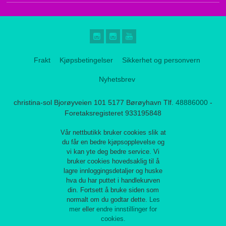
Frakt
Kjøpsbetingelser
Sikkerhet og personvern
Nyhetsbrev
christina-sol Bjorøyveien 101 5177 Børøyhavn Tlf.
48886000
-
Foretaksregisteret 933195848
Vår nettbutikk bruker cookies slik at
du får en bedre kjøpsopplevelse og
vi kan yte deg bedre service. Vi
bruker cookies hovedsaklig til å
lagre innloggingsdetaljer og huske
hva du har puttet i handlekurven
din. Fortsett å bruke siden som
normalt om du godtar dette.
Les
mer
eller
endre innstillinger for
cookies.