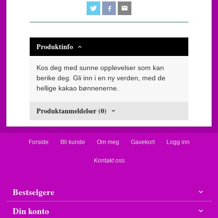
Produktinfo
Kos deg med sunne opplevelser som kan
berike deg. Gli inn i en ny verden, med de
hellige kakao bønnenerne.
Produktanmeldelser (0)
Forside
Bli kunde
Om meg
Gavekort
Logg inn
Kontakt oss
Bestselgere
Din konto