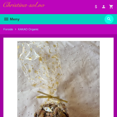
Gå
til
innholdet
Meny
Forside
KAKAO Organic