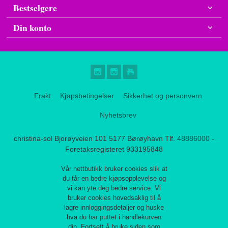
Bestselgere
Din konto
Frakt
Kjøpsbetingelser
Sikkerhet og personvern
Nyhetsbrev
christina-sol Bjorøyveien 101 5177 Børøyhavn Tlf.
48886000
-
Foretaksregisteret 933195848
Vår nettbutikk bruker cookies slik at
du får en bedre kjøpsopplevelse og
vi kan yte deg bedre service. Vi
bruker cookies hovedsaklig til å
lagre innloggingsdetaljer og huske
hva du har puttet i handlekurven
din. Fortsett å bruke siden som