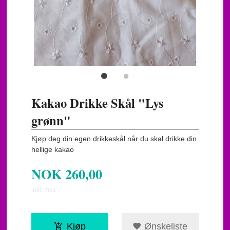
Kakao Drikke Skål "Lys
grønn"
Kjøp deg din egen drikkeskål når du skal drikke din
hellige kakao
NOK
260,00
inkl. mva.
Kjøp
Ønskeliste