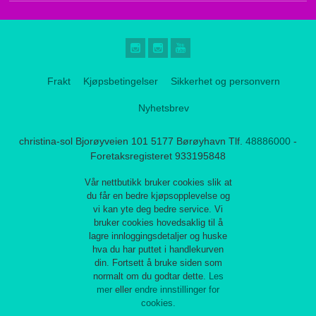
Frakt
Kjøpsbetingelser
Sikkerhet og personvern
Nyhetsbrev
christina-sol Bjorøyveien 101 5177 Børøyhavn Tlf.
48886000
-
Foretaksregisteret 933195848
Vår nettbutikk bruker cookies slik at
du får en bedre kjøpsopplevelse og
vi kan yte deg bedre service. Vi
bruker cookies hovedsaklig til å
lagre innloggingsdetaljer og huske
hva du har puttet i handlekurven
din. Fortsett å bruke siden som
normalt om du godtar dette.
Les
mer
eller
endre innstillinger for
cookies.