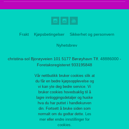
Frakt
Kjøpsbetingelser
Sikkerhet og personvern
Nyhetsbrev
christina-sol Bjorøyveien 101 5177 Børøyhavn Tlf.
48886000
-
Foretaksregisteret 933195848
Vår nettbutikk bruker cookies slik at
du får en bedre kjøpsopplevelse og
vi kan yte deg bedre service. Vi
bruker cookies hovedsaklig til å
lagre innloggingsdetaljer og huske
hva du har puttet i handlekurven
din. Fortsett å bruke siden som
normalt om du godtar dette.
Les
mer
eller
endre innstillinger for
cookies.