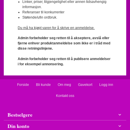
Linker, priser, tilgjengelighet eller annen tidsavhengig
informasjon.
Referanser til konkurrenter
Støtende/ufin ordbruk.
Du må ha kjøpt varen for å skrive en anmeldelse.
Admin forbeholder seg retten til å akseptere, avslå eller
fjerne enhver produktanmeldelse som ikke er i tråd med
disse retningslinjene.
Admin forbeholder seg retten til å publisere anmeldelser
i for eksempel annonsering.
Forside
Bli kunde
Om meg
Gavekort
Logg inn
Kontakt oss
Bestselgere
Din konto