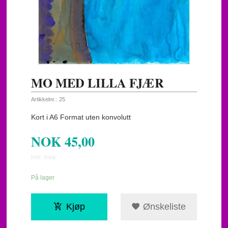
MO MED LILLA FJÆR
Artikkelnr.:
25
Kort i A6 Format uten konvolutt
NOK
45,00
inkl. mva.
På lager
Kjøp
Ønskeliste