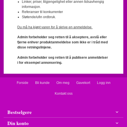
Linker, priser, tilgjengelighet eller annen tidsavhengig
informasjon.
Referanser til konkurrenter
Støtende/ufin ordbruk.
Du må ha kjøpt varen for å skrive en anmeldelse.
Admin forbeholder seg retten til å akseptere, avslå eller
fjerne enhver produktanmeldelse som ikke er i tråd med
disse retningslinjene.
Admin forbeholder seg retten til å publisere anmeldelser
i for eksempel annonsering.
Forside
Bli kunde
Om meg
Gavekort
Logg inn
Kontakt oss
Bestselgere
Din konto