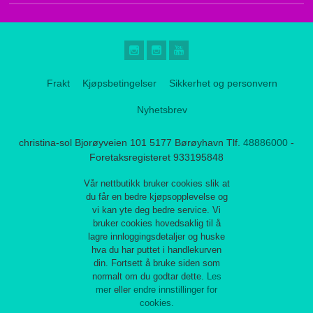
Frakt
Kjøpsbetingelser
Sikkerhet og personvern
Nyhetsbrev
christina-sol Bjorøyveien 101 5177 Børøyhavn Tlf.
48886000
-
Foretaksregisteret 933195848
Vår nettbutikk bruker cookies slik at
du får en bedre kjøpsopplevelse og
vi kan yte deg bedre service. Vi
bruker cookies hovedsaklig til å
lagre innloggingsdetaljer og huske
hva du har puttet i handlekurven
din. Fortsett å bruke siden som
normalt om du godtar dette.
Les
mer
eller
endre innstillinger for
cookies.