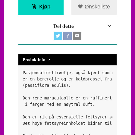
Kjøp
Ønskeliste
Del dette
Produktinfo
Pasjonsblomstfrøolje, også kjent som maracujao
er en bærerolje og er kaldpresset fra frøene t
(passiflora edulis).

Den rene maracujaolje er en raffinert olje og 
 i fargen med en nøytral duft.

Den er rik på essensielle fettsyrer som linols
Det høye fettsyreinnholdet bidrar til å fremme 