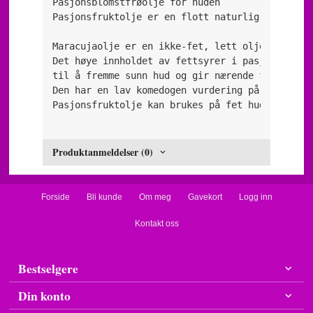
Pasjonsblomstfrøolje for huden

Pasjonsfruktolje er en flott naturlig fuktighet
Maracujaolje er en ikke-fet, lett olje som abs
Det høye innholdet av fettsyrer i pasjonsfrukt
til å fremme sunn hud og gir nærende fordeler.
Den har en lav komedogen vurdering på 1, og de
Produktanmeldelser (0)
Forside
Bli kunde
Om meg
Gavekort
Logg inn
Kontakt oss
Bestselgere
Din konto