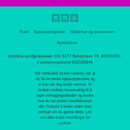
Frakt
Kjøpsbetingelser
Sikkerhet og personvern
Nyhetsbrev
christina-sol Bjorøyveien 101 5177 Børøyhavn Tlf.
48886000
-
Foretaksregisteret 933195848
Vår nettbutikk bruker cookies slik at
du får en bedre kjøpsopplevelse og
vi kan yte deg bedre service. Vi
bruker cookies hovedsaklig til å
lagre innloggingsdetaljer og huske
hva du har puttet i handlekurven
din. Fortsett å bruke siden som
normalt om du godtar dette.
Les
mer
eller
endre innstillinger for
cookies.