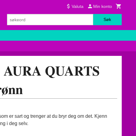
Valuta
Min konto
Søk
 AURA QUARTS
rønn
t som er sart og trenger at du bryr deg om det. Kjenn
ng i deg selv.