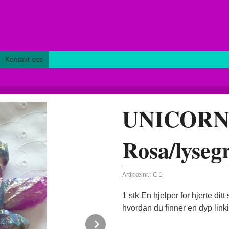
Kontakt oss
UNICORN
Rosa/lyseg
Artikkelnr.:
C 1
1 stk En hjelper for hjerte dit
hvordan du finner en dyp linki
Next