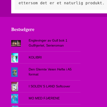
ettersom det er et naturlig produkt.
Bestselgere
Englevinger av Gull bok 1
Gullhjertet, Serieroman
KOLIBRI
Den Glemte Veien Hefte i A5
format
I SOLEN`S LAND Softcover
MO MED FJÆRENE