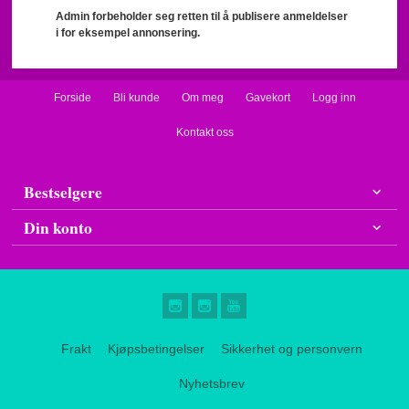
Admin forbeholder seg retten til å publisere anmeldelser
i for eksempel annonsering.
Forside
Bli kunde
Om meg
Gavekort
Logg inn
Kontakt oss
Bestselgere
Din konto
Frakt
Kjøpsbetingelser
Sikkerhet og personvern
Nyhetsbrev