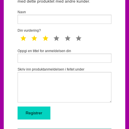
med dette produktet med andre kunder.
Navn
Din vurdering?
1 star
2 star
3 star
4 star
5 star
6 star
Oppgi en tittel for anmeldelsen din
Skriv inn produktanmeldelsen i feltet under