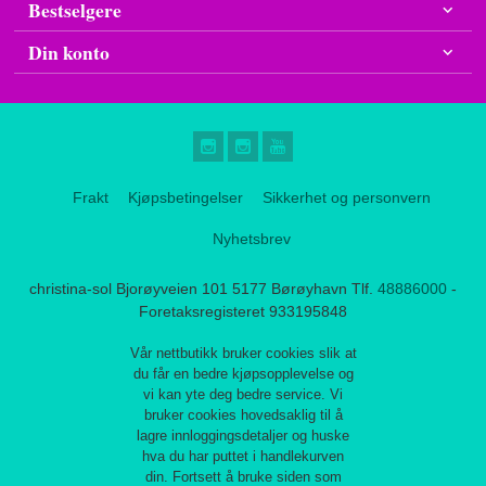
Bestselgere
Din konto
Frakt
Kjøpsbetingelser
Sikkerhet og personvern
Nyhetsbrev
christina-sol Bjorøyveien 101 5177 Børøyhavn Tlf.
48886000
-
Foretaksregisteret 933195848
Vår nettbutikk bruker cookies slik at
du får en bedre kjøpsopplevelse og
vi kan yte deg bedre service. Vi
bruker cookies hovedsaklig til å
lagre innloggingsdetaljer og huske
hva du har puttet i handlekurven
din. Fortsett å bruke siden som