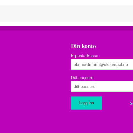
Din konto
E-postadresse
Ditt passord
G