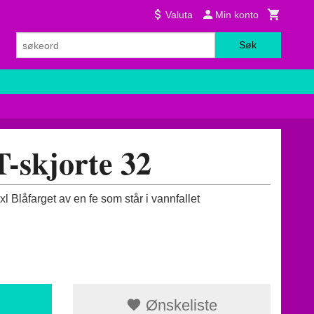
Valuta
Min konto
Søk
-skjorte 32
 xl Blåfarget av en fe som står i vannfallet
Ønskeliste