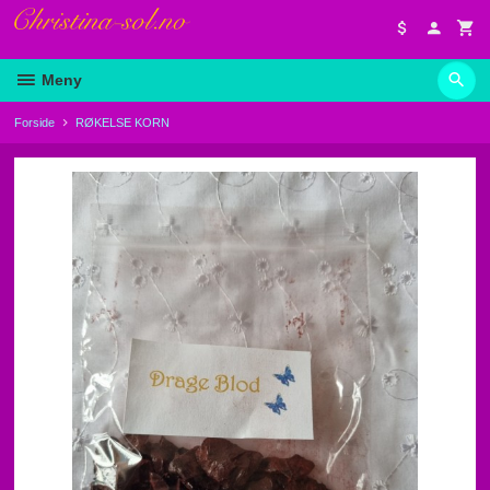
Gå
til
innholdet
Meny
Forside
RØKELSE KORN