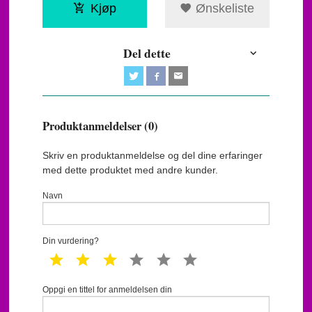
Kjøp
Ønskeliste
Del dette
Produktanmeldelser (0)
Skriv en produktanmeldelse og del dine erfaringer
med dette produktet med andre kunder.
Navn
Din vurdering?
1 star
2 star
3 star
4 star
5 star
6 star
Oppgi en tittel for anmeldelsen din