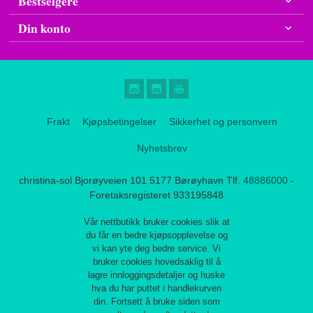
Bestselgere
Din konto
Frakt
Kjøpsbetingelser
Sikkerhet og personvern
Nyhetsbrev
christina-sol Bjorøyveien 101 5177 Børøyhavn Tlf.
48886000
-
Foretaksregisteret 933195848
Vår nettbutikk bruker cookies slik at
du får en bedre kjøpsopplevelse og
vi kan yte deg bedre service. Vi
bruker cookies hovedsaklig til å
lagre innloggingsdetaljer og huske
hva du har puttet i handlekurven
din. Fortsett å bruke siden som