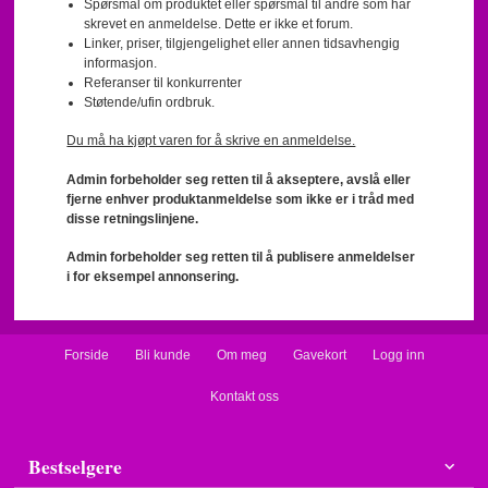
Spørsmål om produktet eller spørsmål til andre som har
skrevet en anmeldelse. Dette er ikke et forum.
Linker, priser, tilgjengelighet eller annen tidsavhengig
informasjon.
Referanser til konkurrenter
Støtende/ufin ordbruk.
Du må ha kjøpt varen for å skrive en anmeldelse.
Admin forbeholder seg retten til å akseptere, avslå eller
fjerne enhver produktanmeldelse som ikke er i tråd med
disse retningslinjene.
Admin forbeholder seg retten til å publisere anmeldelser
i for eksempel annonsering.
Forside
Bli kunde
Om meg
Gavekort
Logg inn
Kontakt oss
Bestselgere