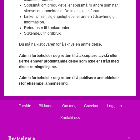
Spørsmål om produktet eller spørsmål til andre som har
skrevet en anmeldelse. Dette er ikke et forum.
Linker, priser, tilgjengelighet eller annen tidsavhengig
informasjon.
Referanser til konkurrenter
Støtende/ufin ordbruk.
Du må ha kjøpt varen for å skrive en anmeldelse.
Admin forbeholder seg retten til å akseptere, avslå eller
fjerne enhver produktanmeldelse som ikke er i tråd med
disse retningslinjene.
Admin forbeholder seg retten til å publisere anmeldelser
i for eksempel annonsering.
Forside
Bli kunde
Om meg
Gavekort
Logg inn
Kontakt oss
Bestselgere