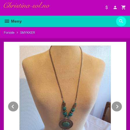
Gå
til
innholdet
Meny
Forside
SMYKKER
Prev
Ne