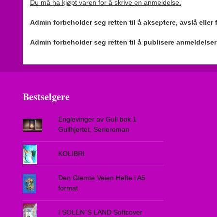
Du må ha kjøpt varen for å skrive en anmeldelse.
Admin forbeholder seg retten til å akseptere, avslå eller
Admin forbeholder seg retten til å publisere anmeldelse
Bestselgere
Englevinger av Gull bok 1
Gullhjertet, Serieroman
KOLIBRI
Den Glemte Veien Hefte i A5
format
I SOLEN`S LAND Softcover