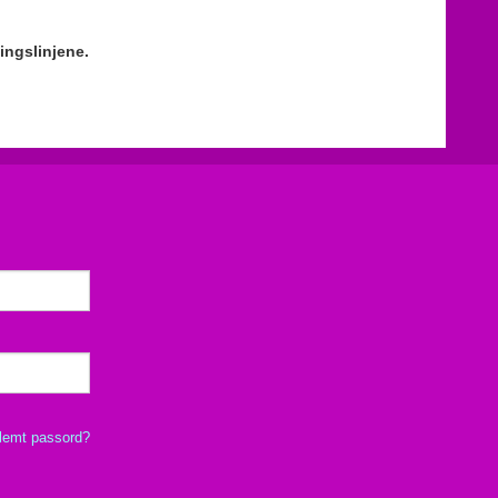
ingslinjene.
lemt passord?