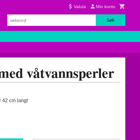
Valuta
Min konto
Søk
 med våtvannsperler
er 42 cm langt