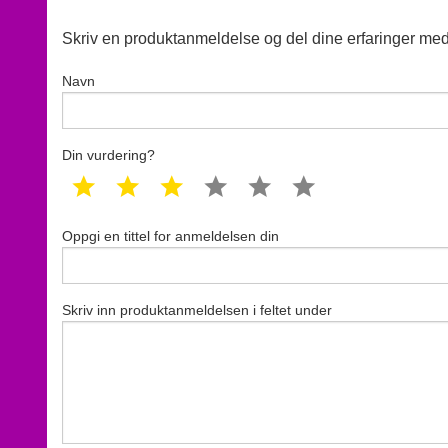
Skriv en produktanmeldelse og del dine erfaringer med
Navn
Din vurdering?
1 star
2 star
3 star
4 star
5 star
6 star
Oppgi en tittel for anmeldelsen din
Skriv inn produktanmeldelsen i feltet under