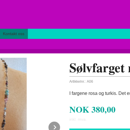
Kontakt oss
Sølvfarget
Artikkelnr.:
A06
I fargene rosa og turkis. Det 
NOK
380,00
inkl. mva.
Next