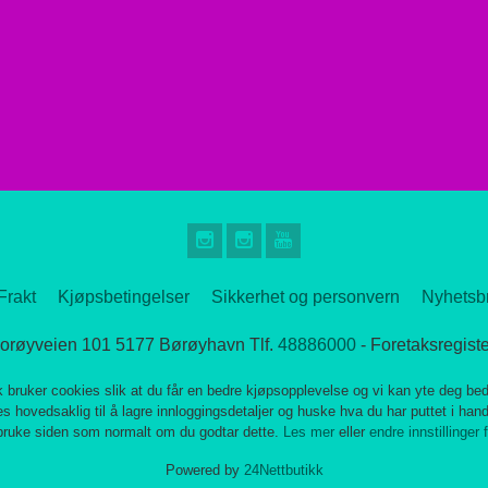
Frakt
Kjøpsbetingelser
Sikkerhet og personvern
Nyhetsb
Bjorøyveien 101 5177 Børøyhavn Tlf.
48886000
- Foretaksregist
k bruker cookies slik at du får en bedre kjøpsopplevelse og vi kan yte deg bed
s hovedsaklig til å lagre innloggingsdetaljer og huske hva du har puttet i han
 bruke siden som normalt om du godtar dette.
Les mer
eller
endre innstillinger 
Powered by
24Nettbutikk