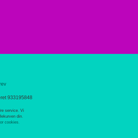
rev
eret 933195848
re service. Vi
dlekurven din.
for cookies.