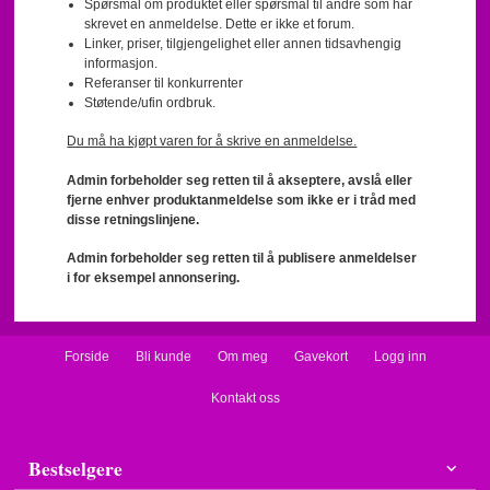
Spørsmål om produktet eller spørsmål til andre som har
skrevet en anmeldelse. Dette er ikke et forum.
Linker, priser, tilgjengelighet eller annen tidsavhengig
informasjon.
Referanser til konkurrenter
Støtende/ufin ordbruk.
Du må ha kjøpt varen for å skrive en anmeldelse.
Admin forbeholder seg retten til å akseptere, avslå eller
fjerne enhver produktanmeldelse som ikke er i tråd med
disse retningslinjene.
Admin forbeholder seg retten til å publisere anmeldelser
i for eksempel annonsering.
Forside
Bli kunde
Om meg
Gavekort
Logg inn
Kontakt oss
Bestselgere