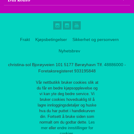
Frakt
Kjøpsbetingelser
Sikkerhet og personvern
Nyhetsbrev
christina-sol Bjorøyveien 101 5177 Børøyhavn Tlf.
48886000
-
Foretaksregisteret 933195848
Vår nettbutikk bruker cookies slik at
du får en bedre kjøpsopplevelse og
vi kan yte deg bedre service. Vi
bruker cookies hovedsaklig til å
lagre innloggingsdetaljer og huske
hva du har puttet i handlekurven
din. Fortsett å bruke siden som
normalt om du godtar dette.
Les
mer
eller
endre innstillinger for
cookies.