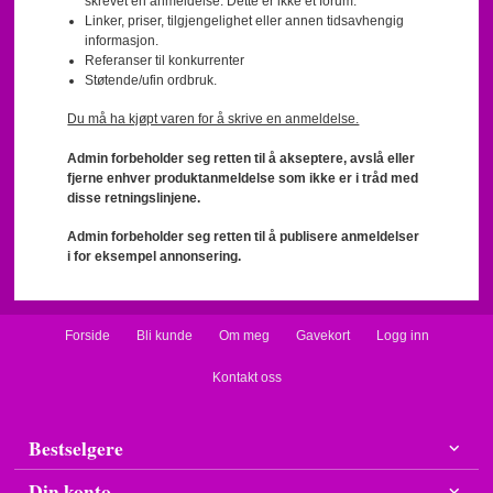
skrevet en anmeldelse. Dette er ikke et forum.
Linker, priser, tilgjengelighet eller annen tidsavhengig
informasjon.
Referanser til konkurrenter
Støtende/ufin ordbruk.
Du må ha kjøpt varen for å skrive en anmeldelse.
Admin forbeholder seg retten til å akseptere, avslå eller
fjerne enhver produktanmeldelse som ikke er i tråd med
disse retningslinjene.
Admin forbeholder seg retten til å publisere anmeldelser
i for eksempel annonsering.
Forside
Bli kunde
Om meg
Gavekort
Logg inn
Kontakt oss
Bestselgere
Din konto