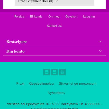
Produktanmeldelser (0)
Forside
Bli kunde
Om meg
Gavekort
Logg inn
Kontakt oss
Bestselgere
Din konto
Frakt
Kjøpsbetingelser
Sikkerhet og personvern
Nyhetsbrev
christina-sol Bjorøyveien 101 5177 Børøyhavn Tlf.
48886000
-