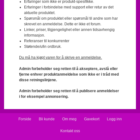
Erfaringer som ikke er produkt-spesifikke.
Erfaringer i forbindelse med support eller retur av det
aktuelle produktet.
Spørsmål om produktet eller spørsmål til andre som har
skrevet en anmeldelse. Dette er ikke et forum.
Linker, priser, tilgjengelighet eller annen tidsavhengig
informasjon.
Referanser til konkurrenter
Støtende/ufin ordbruk.
Du må ha kjøpt varen for å skrive en anmeldelse.
Admin forbeholder seg retten til å akseptere, avslå eller
fjerne enhver produktanmeldelse som ikke er i tråd med
disse retningslinjene.
Admin forbeholder seg retten til å publisere anmeldelser
i for eksempel annonsering.
Forside
Bli kunde
Om meg
Gavekort
Logg inn
Kontakt oss