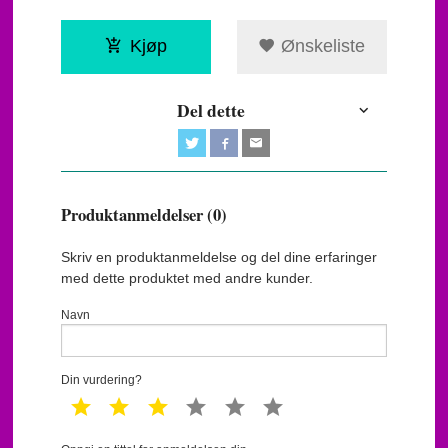
Kjøp
Ønskeliste
Del dette
Produktanmeldelser (0)
Skriv en produktanmeldelse og del dine erfaringer
med dette produktet med andre kunder.
Navn
Din vurdering?
1 star
2 star
3 star
4 star
5 star
6 star