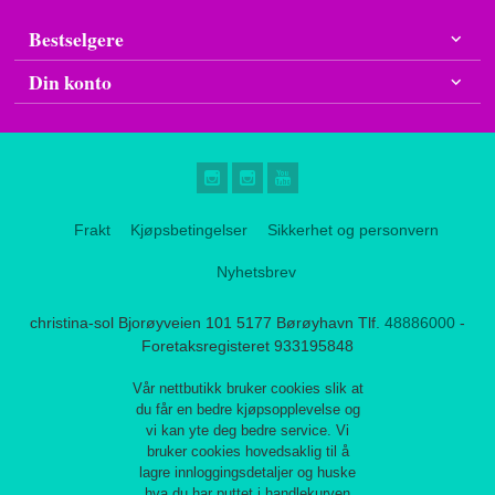
Bestselgere
Din konto
Frakt
Kjøpsbetingelser
Sikkerhet og personvern
Nyhetsbrev
christina-sol Bjorøyveien 101 5177 Børøyhavn Tlf.
48886000
-
Foretaksregisteret 933195848
Vår nettbutikk bruker cookies slik at
du får en bedre kjøpsopplevelse og
vi kan yte deg bedre service. Vi
bruker cookies hovedsaklig til å
lagre innloggingsdetaljer og huske
hva du har puttet i handlekurven