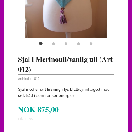
Sjal i Merinoull/vanlig ull (Art
012)
Artikkelnr.:
012
Sjal med smart løsning i lys blått/syrinfarge,t med
sølvtråd i som renser energier
NOK
875,00
inkl. mva.