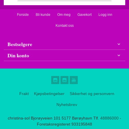
Forside
Bli kunde
Om meg
Gavekort
Logg inn
Kontakt oss
Bestselgere
Din konto
Frakt
Kjøpsbetingelser
Sikkerhet og personvern
Nyhetsbrev
christina-sol Bjorøyveien 101 5177 Børøyhavn Tlf.
48886000
-
Foretaksregisteret 933195848