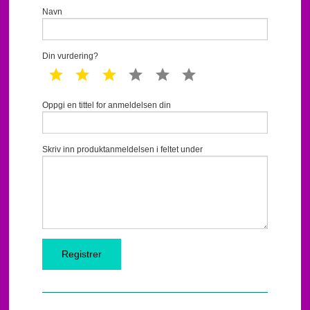
Navn
Din vurdering?
1 star
2 star
3 star
4 star
5 star
6 star
Oppgi en tittel for anmeldelsen din
Skriv inn produktanmeldelsen i feltet under