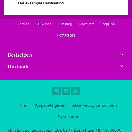
i for eksempel annonsering.
Forside
Bli kunde
Om meg
Gavekort
Logg inn
Kontakt oss
Bestselgere
Din konto
Frakt
Kjøpsbetingelser
Sikkerhet og personvern
Nyhetsbrev
christina-sol Bjorøyveien 101 5177 Børøyhavn Tlf.
48886000
-