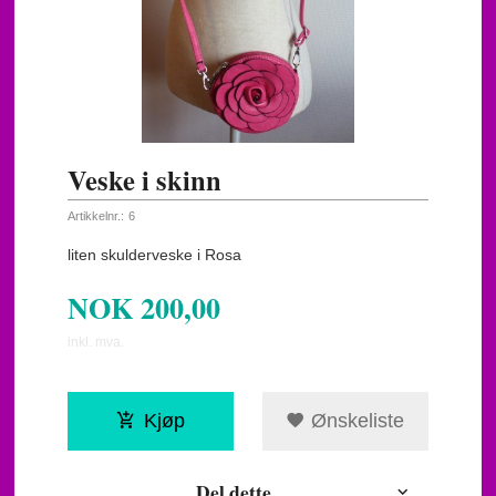
Veske i skinn
Artikkelnr.:
6
liten skulderveske i Rosa
NOK
200,00
inkl. mva.
Kjøp
Ønskeliste
Del dette